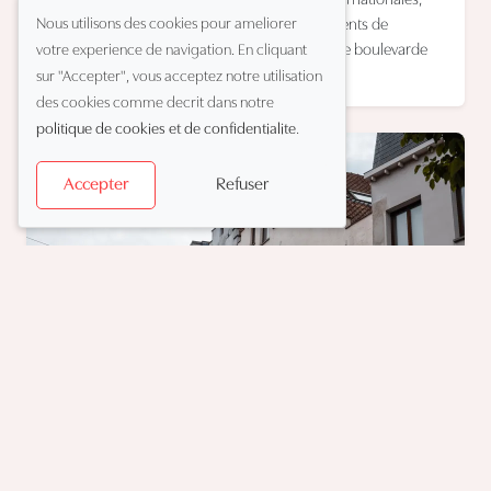
Belgique. Découvrez des chaînes de mode internationales,
Nous utilisons des cookies pour ameliorer
des bâtiments emblématiques, des établissements de
restauration conviviaux et tout ce qui rend cette boulevarde
votre experience de navigation. En cliquant
commerçante animée si spéciale.
sur "Accepter", vous acceptez notre utilisation
des cookies comme decrit dans notre
politique de cookies et de confidentialite
.
Refuser
Accepter
Kloosterstraat