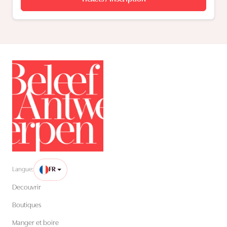
Langue:
FR
Decouvrir
Boutiques
Manger et boire