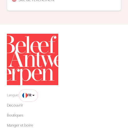
Langue:
FR
Decouvrir
Boutiques
Manger et boire