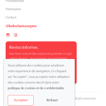
Professionnel
Partenaires
Contact
@beleefantwerpen
Restez informe.
Inscrivez-vous et decouvrez en premier ce qui
anime Anvers - ne manquez aucun hotspot,
evenement ou moment surprenant.
Nous utilisons des cookies pour ameliorer
votre experience de navigation. En cliquant
sur "Accepter", vous acceptez notre utilisation
des cookies comme decrit dans notre
politique de cookies et de confidentialite
.
Copyright (c) 2026 Beleef Antwerpen. Tous droits reserves
Refuser
Accepter