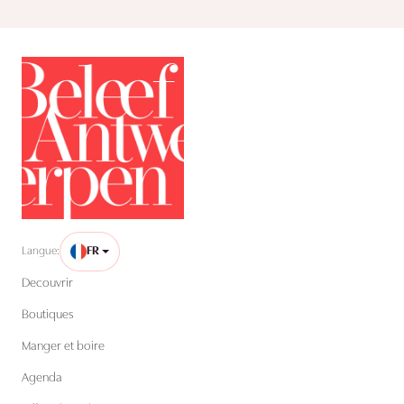
Langue:
FR
Decouvrir
Boutiques
Manger et boire
Agenda