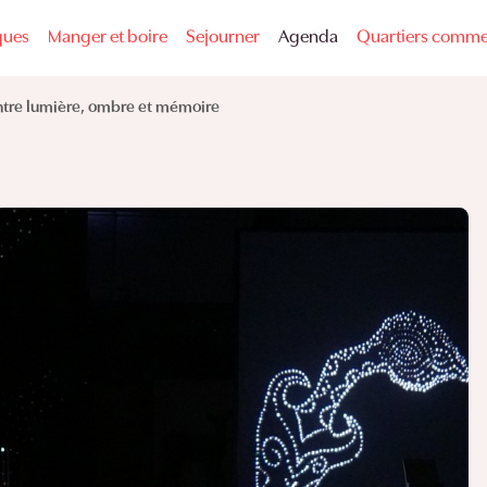
ques
Manger et boire
Sejourner
Agenda
Quartiers comme
ntre lumière, ombre et mémoire