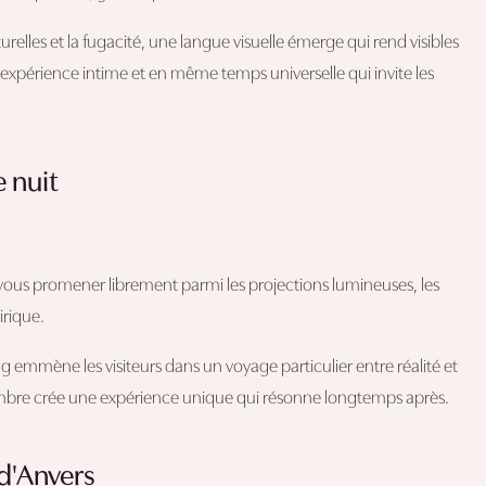
elles et la fugacité, une langue visuelle émerge qui rend visibles
une expérience intime et en même temps universelle qui invite les
e nuit
z vous promener librement parmi les projections lumineuses, les
rique.
 emmène les visiteurs dans un voyage particulier entre réalité et
bre crée une expérience unique qui résonne longtemps après.
 d'Anvers