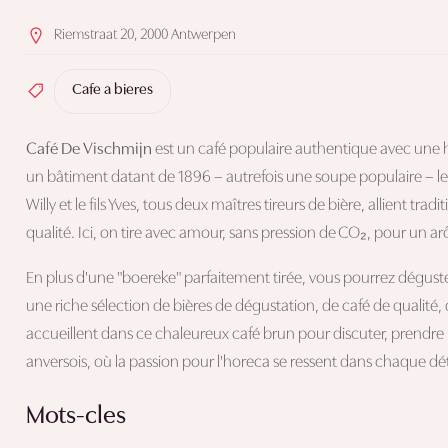
Riemstraat 20, 2000 Antwerpen
Cafe a bieres
Café De Vischmijn
est un café populaire authentique avec une hi
un bâtiment datant de 1896 – autrefois une soupe populaire – le c
Willy et le fils Yves, tous deux maîtres tireurs de bière, allient trad
qualité. Ici, on tire avec amour, sans pression de CO₂, pour un 
En plus d'une "boereke" parfaitement tirée, vous pourrez déguste
une riche sélection de bières de dégustation, de café de qualité,
accueillent dans ce chaleureux café brun pour discuter, prendre
anversois, où la passion pour l'horeca se ressent dans chaque dét
Mots-cles