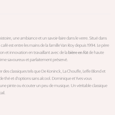
stoire, une ambiance et un savoir-faire dans le verre. Situé dans
afé est entre les mains de la famille Van Roy depuis 1994. Le père
ition et innovation en travaillant avec de la
bière en fût
de haute
arôme savoureux et parfaitement préservé.
r des classiques tels que De Koninck, La Chouffe, Leffe Blond et
 de thé et d'options sans alcool. Dominique et Yves vous
 une pinte ou écouter un peu de musique. Un véritable classique
ail.