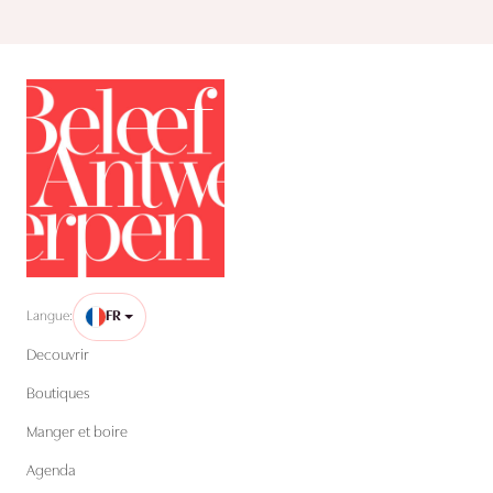
Langue:
FR
Decouvrir
Boutiques
Manger et boire
Agenda