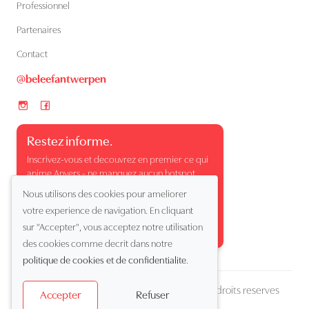
Professionnel
Partenaires
Contact
@beleefantwerpen
Restez informe.
Inscrivez-vous et decouvrez en premier ce qui
anime Anvers - ne manquez aucun hotspot,
evenement ou moment surprenant.
Nous utilisons des cookies pour ameliorer
votre experience de navigation. En cliquant
sur "Accepter", vous acceptez notre utilisation
des cookies comme decrit dans notre
politique de cookies et de confidentialite
.
Copyright (c) 2026 Beleef Antwerpen. Tous droits reserves
Refuser
Accepter