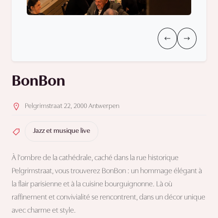
BonBon
Pelgrimstraat 22, 2000 Antwerpen
Jazz et musique live
À l'ombre de la cathédrale, caché dans la rue historique
Pelgrimstraat, vous trouverez BonBon : un hommage élégant à
la flair parisienne et à la cuisine bourguignonne. Là où
raffinement et convivialité se rencontrent, dans un décor unique
avec charme et style.